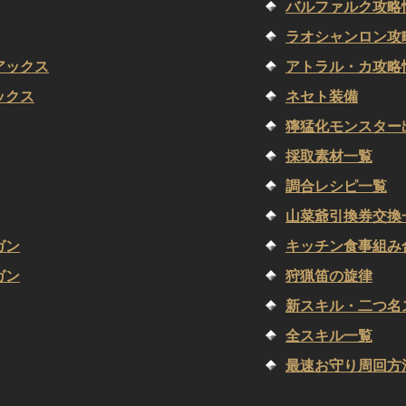
バルファルク攻略
ラオシャンロン攻
アックス
アトラル・カ攻略
ックス
ネセト装備
獰猛化モンスター
採取素材一覧
調合レシピ一覧
山菜爺引換券交換
ガン
キッチン食事組み
ガン
狩猟笛の旋律
新スキル・二つ名
全スキル一覧
最速お守り周回方