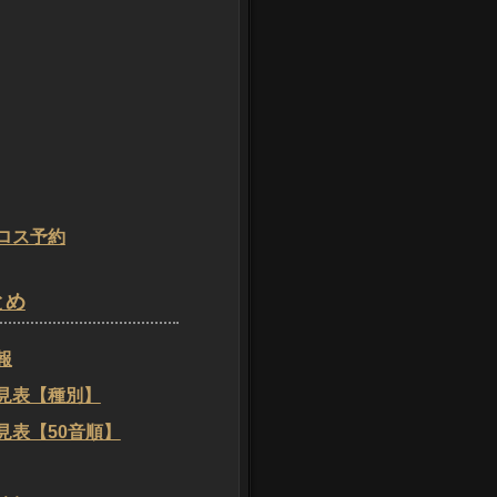
ロス予約
とめ
報
見表【種別】
見表【50音順】