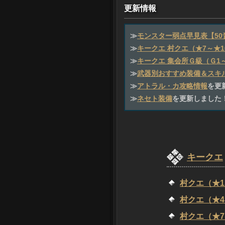
更新情報
≫
モンスター弱点早見表【50
≫
キークエ 村クエ（★7～★1
≫
キークエ 集会所Ｇ級（Ｇ1
≫
武器別おすすめ装備＆スキル
≫
アトラル・カ攻略情報
を更
≫
ネセト装備
を更新しました
キークエ
村クエ（★1
村クエ（★4
村クエ（★7