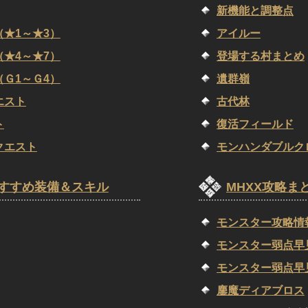
新機能と調整点
★1～★3）
アイルー
★4～★7）
登場する村まとめ
Ｇ1～Ｇ4）
遺群嶺
エスト
古代林
ト
復活フィールド
クエスト
モンハンダブルク
すすめ装備＆スキル
MHXX攻略ま
モンスター攻略情
モンスター弱点早
モンスター弱点早
鏖魔ディアブロス