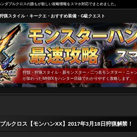
モンハンダブルクロスの誰もが欲しい攻略情報をスマホ対応でまとめました。
狩猟スタイル・キークエ・おすすめ装備・G級クエスト
狩技・狩猟スタイル・新モンスター・二つ名モンスター・ニャ
が加わったMHXXをハンター目線でわかりやすく攻略します。
ルクロス【モンハンXX】2017年3月18日狩猟解禁！