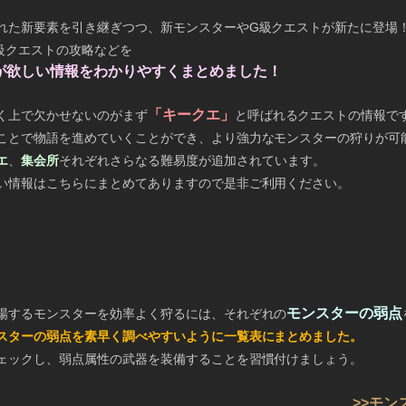
れた新要素を引き継ぎつつ、新モンスターやG級クエストが新たに登場
級クエストの攻略などを
が欲しい情報をわかりやすくまとめました！
「キークエ」
く上で欠かせないのがまず
と呼ばれるクエストの情報で
ことで物語を進めていくことができ、より強力なモンスターの狩りが可
エ
、
集会所
それぞれさらなる難易度が追加されています。
い情報はこちらにまとめてありますので是非ご利用ください。
モンスターの弱点
場するモンスターを効率よく狩るには、それぞれの
スターの弱点を素早く調べやすいように一覧表にまとめました。
ェックし、弱点属性の武器を装備することを習慣付けましょう。
>>モン