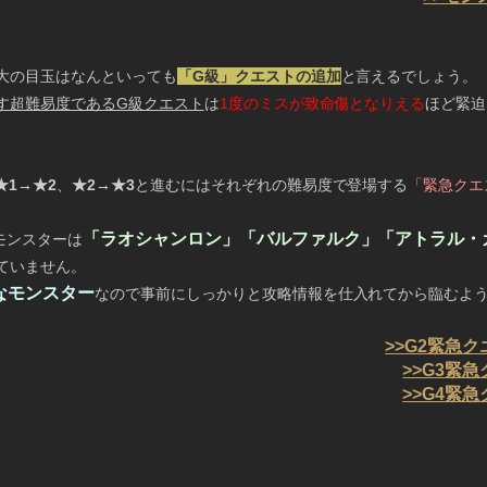
大の目玉はなんといっても
「G級」クエストの追加
と言えるでしょう。
す超難易度であるG級クエスト
は
1度のミスが致命傷となりえる
ほど緊迫
★1→★2
、
★2→★3
と進むにはそれぞれの難易度で登場する
「緊急クエ
「ラオシャンロン」「バルファルク」「アトラル・
モンスターは
ていません。
なモンスター
なので事前にしっかりと攻略情報を仕入れてから臨むよ
>>G2緊急
>>G3緊
>>G4緊