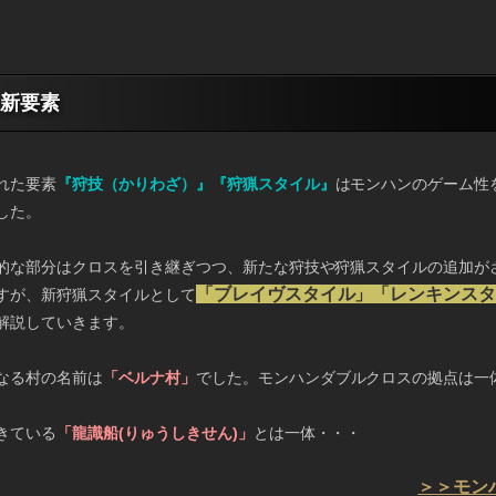
新要素
れた要素
『狩技（かりわざ）』『狩猟スタイル』
はモンハンのゲーム性
した。
的な部分はクロスを引き継ぎつつ、新たな狩技や狩猟スタイルの追加が
「ブレイヴスタイル」「レンキンス
すが、新狩猟スタイルとして
解説していきます。
なる村の名前は
「ベルナ村」
でした。モンハンダブルクロスの拠点は一
きている
「龍識船(りゅうしきせん)」
とは一体・・・
＞＞モン