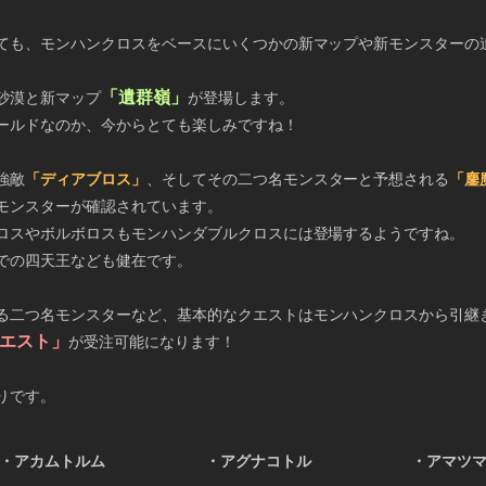
ても、モンハンクロスをベースにいくつかの新マップや新モンスターの
「遺群嶺」
砂漠と新マップ
が登場します。
ールドなのか、今からとても楽しみですね！
強敵
「ディアブロス」
、そしてその二つ名モンスターと予想される
「鏖
モンスターが確認されています。
ロスやボルボロスもモンハンダブルクロスには登場するようですね。
での四天王なども健在です。
る二つ名モンスターなど、基本的なクエストはモンハンクロスから引継
クエスト」
が受注可能になります！
りです。
・アカムトルム
・アグナコトル
・アマツ