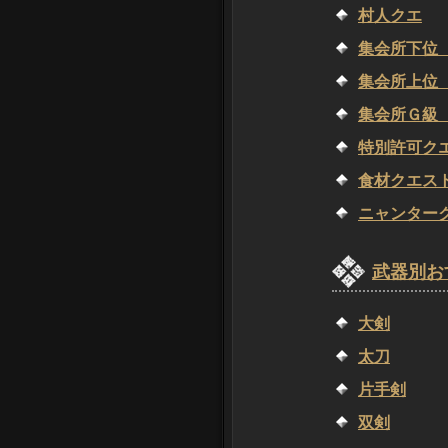
村人クエ
集会所下位（
集会所上位（
集会所Ｇ級（
特別許可ク
食材クエス
ニャンター
武器別お
大剣
太刀
片手剣
双剣