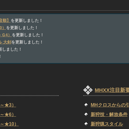
音順】
を更新しました！
0）
を更新しました！
～Ｇ4）
を更新しました！
 大剣
を更新しました！
新しました！
！
MHXX注目新
～★3）
MHクロスからの
～★6）
新狩技・解放条件
～★10）
新狩猟スタイル