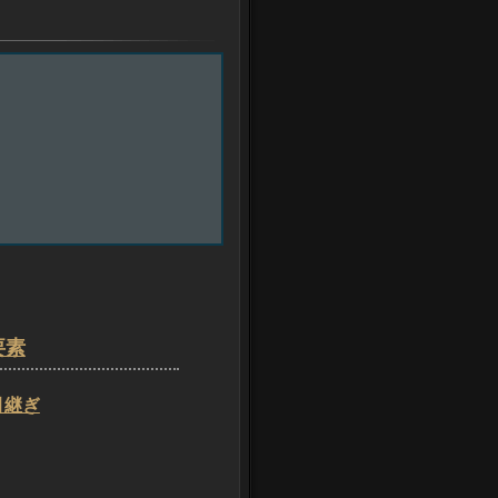
要素
引継ぎ