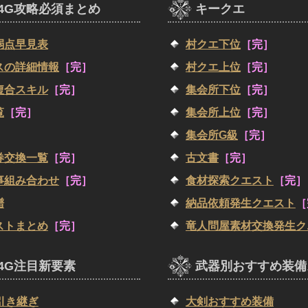
4G攻略必須まとめ
キークエ
弱点早見表
村クエ下位
［完］
スの詳細情報
［完］
村クエ上位
［完］
複合スキル
［完］
集会所下位
［完］
覧
［完］
集会所上位
［完］
集会所G級
［完］
券交換一覧
［完］
古文書
［完］
事組み合わせ
［完］
食材探索クエスト
［完］
譜
納品依頼発生クエスト
［
ストまとめ
［完］
竜人問屋素材交換発生ク
4G注目新要素
武器別おすすめ装備
引き継ぎ
大剣おすすめ装備