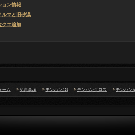
ション情報
ドルマと旧砂漠
位クエ追加
ォーム
免責事項
モンハン4G
モンハンクロス
モンハン5