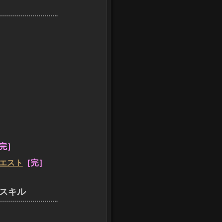
完］
エスト
［完］
スキル