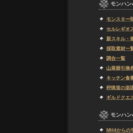
モンハン
モンスター
セルレギオ
新スキル・
採取素材一
調合一覧
山菜爺引換
キッチン食
狩猟笛の楽
ギルドクエ
モンハン
MH4からの