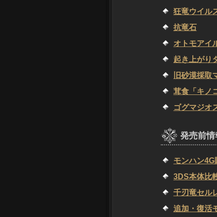
狂竜ウイル
抗竜石
オトモアイ
起き上がり
旧砂漠採取
茸食「キノ
ゴグマジオ
発売前情
モンハン4
3DS本体比
千刃竜セル
追加・復活